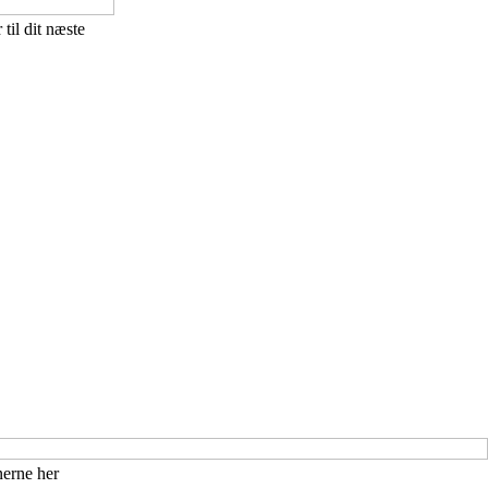
til dit næste
nerne her