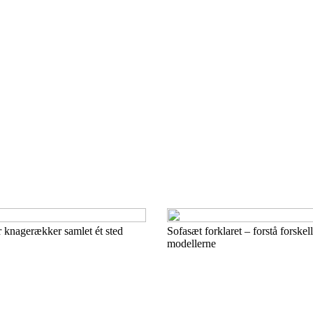
r knagerækker samlet ét sted
Sofasæt forklaret – forstå forske
modellerne