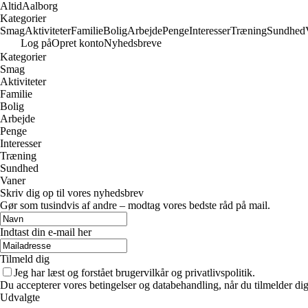
Altid
Aalborg
Kategorier
Smag
Aktiviteter
Familie
Bolig
Arbejde
Penge
Interesser
Træning
Sundhed
Log på
Opret konto
Nyhedsbreve
Kategorier
Smag
Aktiviteter
Familie
Bolig
Arbejde
Penge
Interesser
Træning
Sundhed
Vaner
Skriv dig op til vores nyhedsbrev
Gør som tusindvis af andre – modtag vores bedste råd på mail.
Indtast din e-mail her
Tilmeld dig
Jeg har læst og forstået brugervilkår og privatlivspolitik.
Du accepterer vores betingelser og databehandling, når du tilmelder di
Udvalgte