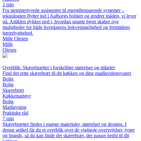
2 min
Fra stemmestyrede assistenter til energibesparende systemer –
teknologien flytter ind i Aalborgs boliger og ændrer måden, vi lever
på. Artiklen dykker ned i, hvordan smarte hjem skaber nye
muligheder for både hverdagens bekvemmelighed og fremtidens
bæredygtighed.
Mille Olesen
Mille
Olesen
Overblik: Skærebrætter i forskellige størrelser og stilarter
Find det rette skærebræt til dit køkken og dine madlavningsvaner
Bolig
Bolig
Skærebræt
Køkkenudstyr
Bolig
Madlavning
Praktiske råd
7 min
Skærebrætter findes i mange materialer, størrelser og designs. I
denne artikel får du et overblik over de vigtigste overvejelser, typer
og brands, så du kan finde det skærebræt, der passer bedst til dit