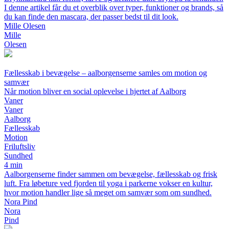
I denne artikel får du et overblik over typer, funktioner og brands, så
du kan finde den mascara, der passer bedst til dit look.
Mille Olesen
Mille
Olesen
Fællesskab i bevægelse – aalborgenserne samles om motion og
samvær
Når motion bliver en social oplevelse i hjertet af Aalborg
Vaner
Vaner
Aalborg
Fællesskab
Motion
Friluftsliv
Sundhed
4 min
Aalborgenserne finder sammen om bevægelse, fællesskab og frisk
luft. Fra løbeture ved fjorden til yoga i parkerne vokser en kultur,
hvor motion handler lige så meget om samvær som om sundhed.
Nora Pind
Nora
Pind