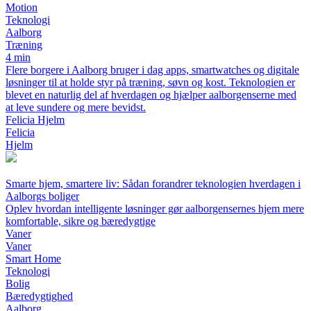
Motion
Teknologi
Aalborg
Træning
4 min
Flere borgere i Aalborg bruger i dag apps, smartwatches og digitale
løsninger til at holde styr på træning, søvn og kost. Teknologien er
blevet en naturlig del af hverdagen og hjælper aalborgenserne med
at leve sundere og mere bevidst.
Felicia Hjelm
Felicia
Hjelm
Smarte hjem, smartere liv: Sådan forandrer teknologien hverdagen i
Aalborgs boliger
Oplev hvordan intelligente løsninger gør aalborgensernes hjem mere
komfortable, sikre og bæredygtige
Vaner
Vaner
Smart Home
Teknologi
Bolig
Bæredygtighed
Aalborg