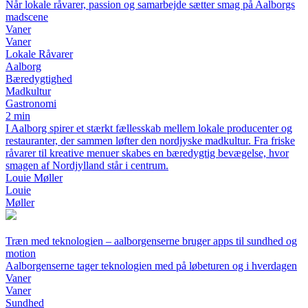
Når lokale råvarer, passion og samarbejde sætter smag på Aalborgs
madscene
Vaner
Vaner
Lokale Råvarer
Aalborg
Bæredygtighed
Madkultur
Gastronomi
2 min
I Aalborg spirer et stærkt fællesskab mellem lokale producenter og
restauranter, der sammen løfter den nordjyske madkultur. Fra friske
råvarer til kreative menuer skabes en bæredygtig bevægelse, hvor
smagen af Nordjylland står i centrum.
Louie Møller
Louie
Møller
Træn med teknologien – aalborgenserne bruger apps til sundhed og
motion
Aalborgenserne tager teknologien med på løbeturen og i hverdagen
Vaner
Vaner
Sundhed