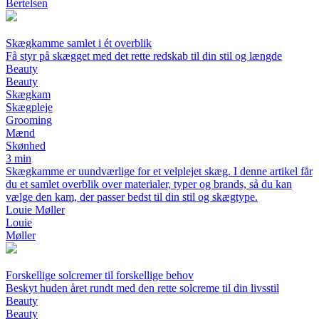
Bertelsen
Skægkamme samlet i ét overblik
Få styr på skægget med det rette redskab til din stil og længde
Beauty
Beauty
Skægkam
Skægpleje
Grooming
Mænd
Skønhed
3 min
Skægkamme er uundværlige for et velplejet skæg. I denne artikel får
du et samlet overblik over materialer, typer og brands, så du kan
vælge den kam, der passer bedst til din stil og skægtype.
Louie Møller
Louie
Møller
Forskellige solcremer til forskellige behov
Beskyt huden året rundt med den rette solcreme til din livsstil
Beauty
Beauty