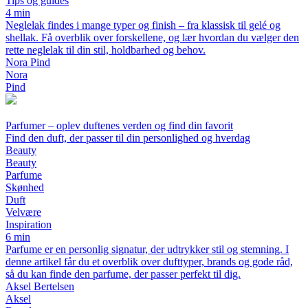
Tips og guides
4 min
Neglelak findes i mange typer og finish – fra klassisk til gelé og
shellak. Få overblik over forskellene, og lær hvordan du vælger den
rette neglelak til din stil, holdbarhed og behov.
Nora Pind
Nora
Pind
Parfumer – oplev duftenes verden og find din favorit
Find den duft, der passer til din personlighed og hverdag
Beauty
Beauty
Parfume
Skønhed
Duft
Velvære
Inspiration
6 min
Parfume er en personlig signatur, der udtrykker stil og stemning. I
denne artikel får du et overblik over dufttyper, brands og gode råd,
så du kan finde den parfume, der passer perfekt til dig.
Aksel Bertelsen
Aksel