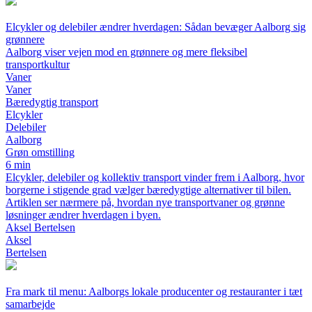
Elcykler og delebiler ændrer hverdagen: Sådan bevæger Aalborg sig
grønnere
Aalborg viser vejen mod en grønnere og mere fleksibel
transportkultur
Vaner
Vaner
Bæredygtig transport
Elcykler
Delebiler
Aalborg
Grøn omstilling
6 min
Elcykler, delebiler og kollektiv transport vinder frem i Aalborg, hvor
borgerne i stigende grad vælger bæredygtige alternativer til bilen.
Artiklen ser nærmere på, hvordan nye transportvaner og grønne
løsninger ændrer hverdagen i byen.
Aksel Bertelsen
Aksel
Bertelsen
Fra mark til menu: Aalborgs lokale producenter og restauranter i tæt
samarbejde