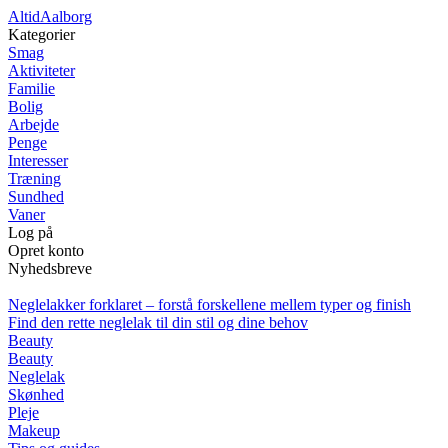
Altid
Aalborg
Kategorier
Smag
Aktiviteter
Familie
Bolig
Arbejde
Penge
Interesser
Træning
Sundhed
Vaner
Log på
Opret konto
Nyhedsbreve
Neglelakker forklaret – forstå forskellene mellem typer og finish
Find den rette neglelak til din stil og dine behov
Beauty
Beauty
Neglelak
Skønhed
Pleje
Makeup