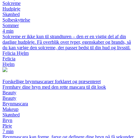
Solcreme
Hudpleje
Skønhed
Solbeskyttelse
Sommer
4 min
Solcreme er ikke kun til strandturen – den er en vigtig del af din
daglige hudpleje. Få overblik over typer, egenskaber og brands, så
du kan vælge den solcreme, der passer bedst til din hud og livsstil.
Felicia Hjelm
Felicia
Hjelm
Forskellige brynmascaraer forklaret og præsenteret
Fremhæv dine bryn med den rette mascara til dit look
Beauty
Beauty
Brynmascara
Makeup
Skønhed
Bryn
Pleje
7 min
Brynmascara kan forme, farve og definere dine bryn på få sekunder.