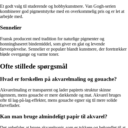
Et godt valg til studerende og hobbykunstnere. Van Gogh-serien
kombinerer god pigmentstyrke med en overkommelig pris og er let at
arbejde med.
Sennelier
Fransk producent med tradition for naturlige pigmenter og
honningbaseret bindemiddel, som giver en glat og levende
farveoplevelse. Sennelier er populær blandt kunstnere, der foretrækker
bløde overgange og varme toner.
Ofte stillede spørgsmål
Hvad er forskellen på akvarelmaling og gouache?
Akvarelmaling er transparent og lader papirets struktur skinne
igennem, mens gouache er mere dækkende og mat. Akvarel bruges
ofte til lag-på-lag-effekter, mens gouache egner sig til mere solide
farveflader.
Kan man bruge almindeligt papir til akvarel?
Det anbefales at bruge akvarelpapir, som er tykkere og behandlet til at