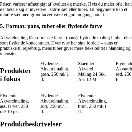
Prisen varierer afhængigt af kvalitet og mærke. Hvis du maler ofte, kan
det betale sig at investere i større sæt eller tuber. Til begyndere kan et
mindre sæt med grundfarver være et godt udgangspunkt.
5. Format: pans, tuber eller flydende farve
Akvarelmaling fås som faste farver (pans), flydende maling i tuber eller
som flydende koncentrater. Hver type har sine fordele – pans er
praktiske til rejsebrug, mens tuber giver mere fleksibilitet i blanding og
intensitet.
Flydende
Staedtler
Flydend
Akvarelmaling,
Akvarel
Akvarel
Produkter
grøn, 250 ml/ 1
Maling 24 Stk.
rød, 250
i fokus
fl.
Ass 12 Ml
fl.
Flydende
Flydende
Flydende
Akvarelmaling,
Akvarelmaling,
Akvarelmaling,
ass. farver, 250
sort, 250 ml/ 1
brun, 250 ml/ 1
ml/ 10 pk.
fl.
fl.
Produktbeskrivelser