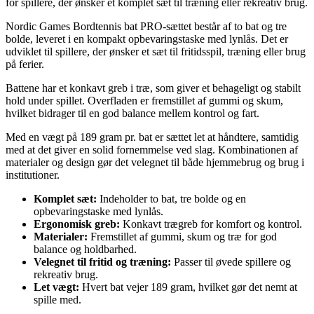
for spillere, der ønsker et komplet sæt til træning eller rekreativ brug.
Nordic Games Bordtennis bat PRO-sættet består af to bat og tre
bolde, leveret i en kompakt opbevaringstaske med lynlås. Det er
udviklet til spillere, der ønsker et sæt til fritidsspil, træning eller brug
på ferier.
Battene har et konkavt greb i træ, som giver et behageligt og stabilt
hold under spillet. Overfladen er fremstillet af gummi og skum,
hvilket bidrager til en god balance mellem kontrol og fart.
Med en vægt på 189 gram pr. bat er sættet let at håndtere, samtidig
med at det giver en solid fornemmelse ved slag. Kombinationen af
materialer og design gør det velegnet til både hjemmebrug og brug i
institutioner.
Komplet sæt:
Indeholder to bat, tre bolde og en
opbevaringstaske med lynlås.
Ergonomisk greb:
Konkavt trægreb for komfort og kontrol.
Materialer:
Fremstillet af gummi, skum og træ for god
balance og holdbarhed.
Velegnet til fritid og træning:
Passer til øvede spillere og
rekreativ brug.
Let vægt:
Hvert bat vejer 189 gram, hvilket gør det nemt at
spille med.