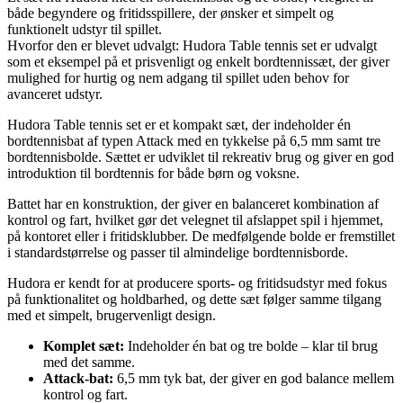
både begyndere og fritidsspillere, der ønsker et simpelt og
funktionelt udstyr til spillet.
Hvorfor den er blevet udvalgt: Hudora Table tennis set er udvalgt
som et eksempel på et prisvenligt og enkelt bordtennissæt, der giver
mulighed for hurtig og nem adgang til spillet uden behov for
avanceret udstyr.
Hudora Table tennis set er et kompakt sæt, der indeholder én
bordtennisbat af typen Attack med en tykkelse på 6,5 mm samt tre
bordtennisbolde. Sættet er udviklet til rekreativ brug og giver en god
introduktion til bordtennis for både børn og voksne.
Battet har en konstruktion, der giver en balanceret kombination af
kontrol og fart, hvilket gør det velegnet til afslappet spil i hjemmet,
på kontoret eller i fritidsklubber. De medfølgende bolde er fremstillet
i standardstørrelse og passer til almindelige bordtennisborde.
Hudora er kendt for at producere sports- og fritidsudstyr med fokus
på funktionalitet og holdbarhed, og dette sæt følger samme tilgang
med et simpelt, brugervenligt design.
Komplet sæt:
Indeholder én bat og tre bolde – klar til brug
med det samme.
Attack-bat:
6,5 mm tyk bat, der giver en god balance mellem
kontrol og fart.