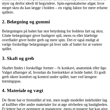
styre og derfor ideelt til begyndere. Spin-egenskaberne afgør, hvor
meget skru du kan lægge i bolden – en vigtig faktor for mere erfarne
spillere.
2. Belægning og gummi
Belægningen på battet har stor betydning for boldens fart og skru.
Glatte belægninger giver hurtigere spil, mens ru eller klæbrige
overflader giver bedre greb og mere spin. Det er også muligt at
vælge forskellige belægninger på hver side af battet for at variere
spillet.
3. Skaft og greb
Skaftet findes i forskellige former – fx konkavt, anatomisk eller lige.
Valget afhænger af, hvordan du foretrækker at holde battet. Et godt
greb sikrer komfort og kontrol under spillet, især ved længere
træningspas.
4. Materiale og vægt
De fleste bat er fremstillet af træ, men nogle modeller indeholder lag
af kulfiber eller andre materialer for at øge stivheden og hastigheden.
Et lettere bat er nemmere at manøvrere, mens et tungere bat kan give