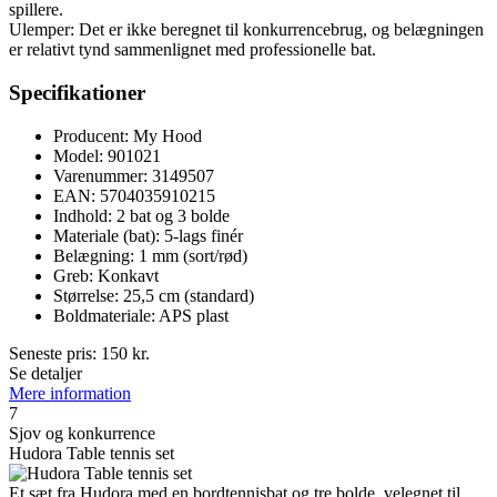
spillere.
Ulemper: Det er ikke beregnet til konkurrencebrug, og belægningen
er relativt tynd sammenlignet med professionelle bat.
Specifikationer
Producent: My Hood
Model: 901021
Varenummer: 3149507
EAN: 5704035910215
Indhold: 2 bat og 3 bolde
Materiale (bat): 5-lags finér
Belægning: 1 mm (sort/rød)
Greb: Konkavt
Størrelse: 25,5 cm (standard)
Boldmateriale: APS plast
Seneste pris:
150
kr.
Se detaljer
Mere information
7
Sjov og konkurrence
Hudora Table tennis set
Et sæt fra Hudora med en bordtennisbat og tre bolde, velegnet til