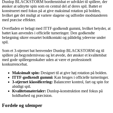
Dunlop BLACKSTORM bordtennisbat er udviklet til spillere, der
ønsker at udnytte spin som en central del af deres spil. Battet er
konstrueret med fokus på at give maksimal rotation på bolden,
hvilket gør det muligt at variere slagene og udfordre modstanderen
med præcise effekter.
Overfladen er belagt med ITTF-godkendt gummi, hvilket betyder, at
battet kan anvendes i officielle turneringer. Den godkendte
belægning sikrer ensartet boldkontakt og pålidelig ydeevne under
spil.
Som et 3-stjernet bat henvender Dunlop BLACKSTORM sig til
spillere på begynderniveau og let øvede, der ønsker et kvalitetsbat
med gode spilleegenskaber uden at være et professionelt
konkurrencebat.
Maksimalt spin:
Designet til at give høj rotation på bolden.
ITTF-godkendt gummi:
Kan bruges i officielle turneringer.
3-stjernet klassificering:
Balancerer kontrol, fart og spin for
alsidigt spil.
Kvalitetsmaterialer:
Dunlop-konstruktion med fokus på
holdbarhed og præcision.
Fordele og ulemper