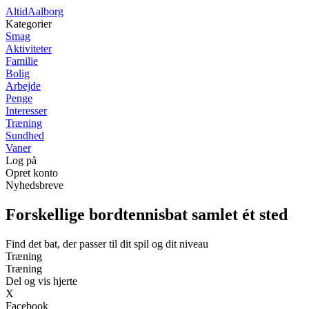
Altid
Aalborg
Kategorier
Smag
Aktiviteter
Familie
Bolig
Arbejde
Penge
Interesser
Træning
Sundhed
Vaner
Log på
Opret konto
Nyhedsbreve
Forskellige bordtennisbat samlet ét sted
Find det bat, der passer til dit spil og dit niveau
Træning
Træning
Del og vis hjerte
X
Facebook