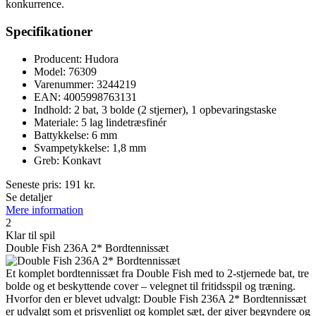
konkurrence.
Specifikationer
Producent: Hudora
Model: 76309
Varenummer: 3244219
EAN: 4005998763131
Indhold: 2 bat, 3 bolde (2 stjerner), 1 opbevaringstaske
Materiale: 5 lag lindetræsfinér
Battykkelse: 6 mm
Svampetykkelse: 1,8 mm
Greb: Konkavt
Seneste pris:
191
kr.
Se detaljer
Mere information
2
Klar til spil
Double Fish 236A 2* Bordtennissæt
Et komplet bordtennissæt fra Double Fish med to 2-stjernede bat, tre
bolde og et beskyttende cover – velegnet til fritidsspil og træning.
Hvorfor den er blevet udvalgt: Double Fish 236A 2* Bordtennissæt
er udvalgt som et prisvenligt og komplet sæt, der giver begyndere og