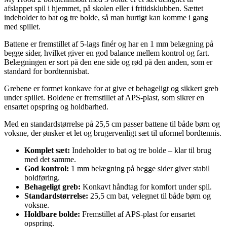
afslappet spil i hjemmet, på skolen eller i fritidsklubben. Sættet
indeholder to bat og tre bolde, så man hurtigt kan komme i gang
med spillet.
Battene er fremstillet af 5-lags finér og har en 1 mm belægning på
begge sider, hvilket giver en god balance mellem kontrol og fart.
Belægningen er sort på den ene side og rød på den anden, som er
standard for bordtennisbat.
Grebene er formet konkave for at give et behageligt og sikkert greb
under spillet. Boldene er fremstillet af APS-plast, som sikrer en
ensartet opspring og holdbarhed.
Med en standardstørrelse på 25,5 cm passer battene til både børn og
voksne, der ønsker et let og brugervenligt sæt til uformel bordtennis.
Komplet sæt:
Indeholder to bat og tre bolde – klar til brug
med det samme.
God kontrol:
1 mm belægning på begge sider giver stabil
boldføring.
Behageligt greb:
Konkavt håndtag for komfort under spil.
Standardstørrelse:
25,5 cm bat, velegnet til både børn og
voksne.
Holdbare bolde:
Fremstillet af APS-plast for ensartet
opspring.