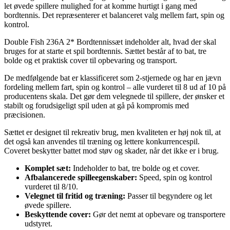
let øvede spillere mulighed for at komme hurtigt i gang med
bordtennis. Det repræsenterer et balanceret valg mellem fart, spin og
kontrol.
Double Fish 236A 2* Bordtennissæt indeholder alt, hvad der skal
bruges for at starte et spil bordtennis. Sættet består af to bat, tre
bolde og et praktisk cover til opbevaring og transport.
De medfølgende bat er klassificeret som 2-stjernede og har en jævn
fordeling mellem fart, spin og kontrol – alle vurderet til 8 ud af 10 på
producentens skala. Det gør dem velegnede til spillere, der ønsker et
stabilt og forudsigeligt spil uden at gå på kompromis med
præcisionen.
Sættet er designet til rekreativ brug, men kvaliteten er høj nok til, at
det også kan anvendes til træning og lettere konkurrencespil.
Coveret beskytter battet mod støv og skader, når det ikke er i brug.
Komplet sæt:
Indeholder to bat, tre bolde og et cover.
Afbalancerede spilleegenskaber:
Speed, spin og kontrol
vurderet til 8/10.
Velegnet til fritid og træning:
Passer til begyndere og let
øvede spillere.
Beskyttende cover:
Gør det nemt at opbevare og transportere
udstyret.