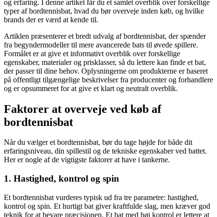
og erfaring. I denne artikel får du et samlet overblik over forskellige
typer af bordtennisbat, hvad du bør overveje inden køb, og hvilke
brands der er værd at kende til.
Artiklen præsenterer et bredt udvalg af bordtennisbat, der spænder
fra begyndermodeller til mere avancerede bats til øvede spillere.
Formålet er at give et informativt overblik over forskellige
egenskaber, materialer og prisklasser, så du lettere kan finde et bat,
der passer til dine behov. Oplysningerne om produkterne er baseret
på offentligt tilgængelige beskrivelser fra producenter og forhandlere
og er opsummeret for at give et klart og neutralt overblik.
Faktorer at overveje ved køb af
bordtennisbat
Når du vælger et bordtennisbat, bør du tage højde for både dit
erfaringsniveau, din spillestil og de tekniske egenskaber ved battet.
Her er nogle af de vigtigste faktorer at have i tankerne.
1. Hastighed, kontrol og spin
Et bordtennisbat vurderes typisk ud fra tre parametre: hastighed,
kontrol og spin. Et hurtigt bat giver kraftfulde slag, men kræver god
teknik for at bevare præcisionen. Et bat med høj kontrol er lettere at