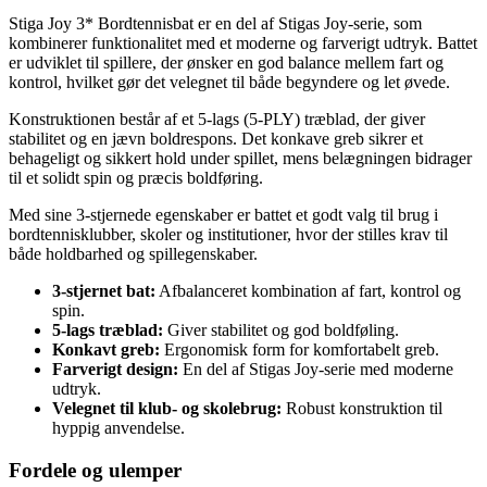
Stiga Joy 3* Bordtennisbat er en del af Stigas Joy-serie, som
kombinerer funktionalitet med et moderne og farverigt udtryk. Battet
er udviklet til spillere, der ønsker en god balance mellem fart og
kontrol, hvilket gør det velegnet til både begyndere og let øvede.
Konstruktionen består af et 5-lags (5-PLY) træblad, der giver
stabilitet og en jævn boldrespons. Det konkave greb sikrer et
behageligt og sikkert hold under spillet, mens belægningen bidrager
til et solidt spin og præcis boldføring.
Med sine 3-stjernede egenskaber er battet et godt valg til brug i
bordtennisklubber, skoler og institutioner, hvor der stilles krav til
både holdbarhed og spillegenskaber.
3-stjernet bat:
Afbalanceret kombination af fart, kontrol og
spin.
5-lags træblad:
Giver stabilitet og god boldføling.
Konkavt greb:
Ergonomisk form for komfortabelt greb.
Farverigt design:
En del af Stigas Joy-serie med moderne
udtryk.
Velegnet til klub- og skolebrug:
Robust konstruktion til
hyppig anvendelse.
Fordele og ulemper