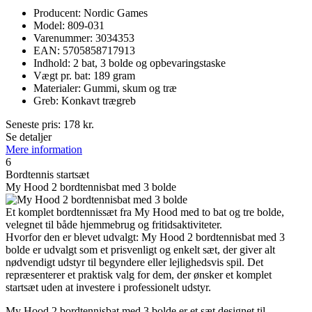
Producent: Nordic Games
Model: 809-031
Varenummer: 3034353
EAN: 5705858717913
Indhold: 2 bat, 3 bolde og opbevaringstaske
Vægt pr. bat: 189 gram
Materialer: Gummi, skum og træ
Greb: Konkavt trægreb
Seneste pris:
178
kr.
Se detaljer
Mere information
6
Bordtennis startsæt
My Hood 2 bordtennisbat med 3 bolde
Et komplet bordtennissæt fra My Hood med to bat og tre bolde,
velegnet til både hjemmebrug og fritidsaktiviteter.
Hvorfor den er blevet udvalgt: My Hood 2 bordtennisbat med 3
bolde er udvalgt som et prisvenligt og enkelt sæt, der giver alt
nødvendigt udstyr til begyndere eller lejlighedsvis spil. Det
repræsenterer et praktisk valg for dem, der ønsker et komplet
startsæt uden at investere i professionelt udstyr.
My Hood 2 bordtennisbat med 3 bolde er et sæt designet til