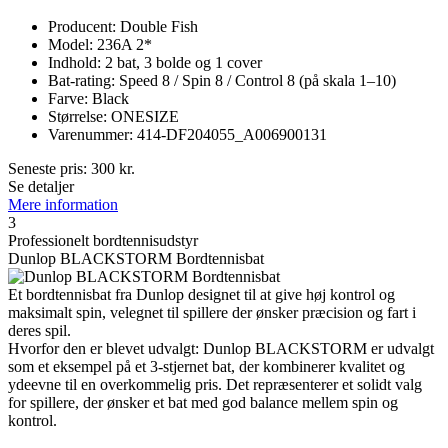
Producent: Double Fish
Model: 236A 2*
Indhold: 2 bat, 3 bolde og 1 cover
Bat-rating: Speed 8 / Spin 8 / Control 8 (på skala 1–10)
Farve: Black
Størrelse: ONESIZE
Varenummer: 414-DF204055_A006900131
Seneste pris:
300
kr.
Se detaljer
Mere information
3
Professionelt bordtennisudstyr
Dunlop BLACKSTORM Bordtennisbat
Et bordtennisbat fra Dunlop designet til at give høj kontrol og
maksimalt spin, velegnet til spillere der ønsker præcision og fart i
deres spil.
Hvorfor den er blevet udvalgt: Dunlop BLACKSTORM er udvalgt
som et eksempel på et 3-stjernet bat, der kombinerer kvalitet og
ydeevne til en overkommelig pris. Det repræsenterer et solidt valg
for spillere, der ønsker et bat med god balance mellem spin og
kontrol.