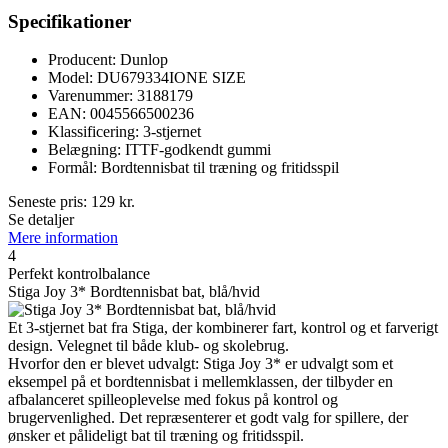
Specifikationer
Producent: Dunlop
Model: DU679334IONE SIZE
Varenummer: 3188179
EAN: 0045566500236
Klassificering: 3-stjernet
Belægning: ITTF-godkendt gummi
Formål: Bordtennisbat til træning og fritidsspil
Seneste pris:
129
kr.
Se detaljer
Mere information
4
Perfekt kontrolbalance
Stiga Joy 3* Bordtennisbat bat, blå/hvid
Et 3-stjernet bat fra Stiga, der kombinerer fart, kontrol og et farverigt
design. Velegnet til både klub- og skolebrug.
Hvorfor den er blevet udvalgt: Stiga Joy 3* er udvalgt som et
eksempel på et bordtennisbat i mellemklassen, der tilbyder en
afbalanceret spilleoplevelse med fokus på kontrol og
brugervenlighed. Det repræsenterer et godt valg for spillere, der
ønsker et pålideligt bat til træning og fritidsspil.