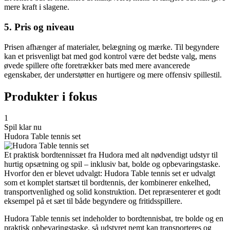
mere kraft i slagene.
5. Pris og niveau
Prisen afhænger af materialer, belægning og mærke. Til begyndere
kan et prisvenligt bat med god kontrol være det bedste valg, mens
øvede spillere ofte foretrækker bats med mere avancerede
egenskaber, der understøtter en hurtigere og mere offensiv spillestil.
Produkter i fokus
1
Spil klar nu
Hudora Table tennis set
Et praktisk bordtennissæt fra Hudora med alt nødvendigt udstyr til
hurtig opsætning og spil – inklusiv bat, bolde og opbevaringstaske.
Hvorfor den er blevet udvalgt: Hudora Table tennis set er udvalgt
som et komplet startsæt til bordtennis, der kombinerer enkelhed,
transportvenlighed og solid konstruktion. Det repræsenterer et godt
eksempel på et sæt til både begyndere og fritidsspillere.
Hudora Table tennis set indeholder to bordtennisbat, tre bolde og en
praktisk opbevaringstaske, så udstyret nemt kan transporteres og