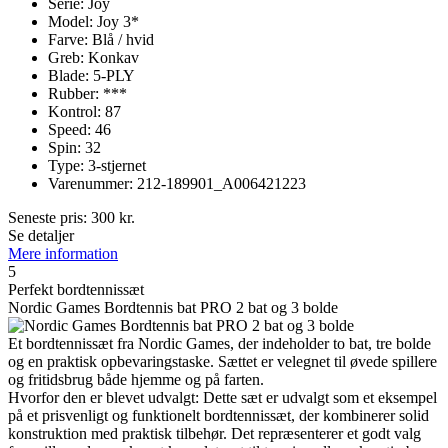
Serie: Joy
Model: Joy 3*
Farve: Blå / hvid
Greb: Konkav
Blade: 5-PLY
Rubber: ***
Kontrol: 87
Speed: 46
Spin: 32
Type: 3-stjernet
Varenummer: 212-189901_A006421223
Seneste pris:
300
kr.
Se detaljer
Mere information
5
Perfekt bordtennissæt
Nordic Games Bordtennis bat PRO 2 bat og 3 bolde
Et bordtennissæt fra Nordic Games, der indeholder to bat, tre bolde
og en praktisk opbevaringstaske. Sættet er velegnet til øvede spillere
og fritidsbrug både hjemme og på farten.
Hvorfor den er blevet udvalgt: Dette sæt er udvalgt som et eksempel
på et prisvenligt og funktionelt bordtennissæt, der kombinerer solid
konstruktion med praktisk tilbehør. Det repræsenterer et godt valg