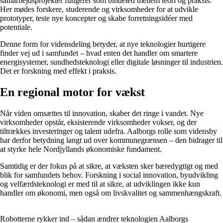
samarbejdsprojekter fungerer som bindeled mellem teori og praksis.
Her mødes forskere, studerende og virksomheder for at udvikle
prototyper, teste nye koncepter og skabe forretningsidéer med
potentiale.
Denne form for vidensdeling betyder, at nye teknologier hurtigere
finder vej ud i samfundet – hvad enten det handler om smartere
energisystemer, sundhedsteknologi eller digitale løsninger til industrien.
Det er forskning med effekt i praksis.
En regional motor for vækst
Når viden omsættes til innovation, skaber det ringe i vandet. Nye
virksomheder opstår, eksisterende virksomheder vokser, og der
tiltrækkes investeringer og talent udefra. Aalborgs rolle som vidensby
har derfor betydning langt ud over kommunegrænsen – den bidrager til
at styrke hele Nordjyllands økonomiske fundament.
Samtidig er der fokus på at sikre, at væksten sker bæredygtigt og med
blik for samfundets behov. Forskning i social innovation, byudvikling
og velfærdsteknologi er med til at sikre, at udviklingen ikke kun
handler om økonomi, men også om livskvalitet og sammenhængskraft.
Robotterne rykker ind – sådan ændrer teknologien Aalborgs