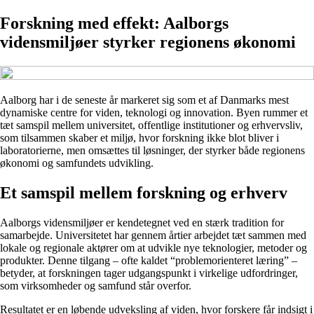
Forskning med effekt: Aalborgs
vidensmiljøer styrker regionens økonomi
Aalborg har i de seneste år markeret sig som et af Danmarks mest
dynamiske centre for viden, teknologi og innovation. Byen rummer et
tæt samspil mellem universitet, offentlige institutioner og erhvervsliv,
som tilsammen skaber et miljø, hvor forskning ikke blot bliver i
laboratorierne, men omsættes til løsninger, der styrker både regionens
økonomi og samfundets udvikling.
Et samspil mellem forskning og erhverv
Aalborgs vidensmiljøer er kendetegnet ved en stærk tradition for
samarbejde. Universitetet har gennem årtier arbejdet tæt sammen med
lokale og regionale aktører om at udvikle nye teknologier, metoder og
produkter. Denne tilgang – ofte kaldet “problemorienteret læring” –
betyder, at forskningen tager udgangspunkt i virkelige udfordringer,
som virksomheder og samfund står overfor.
Resultatet er en løbende udveksling af viden, hvor forskere får indsigt i