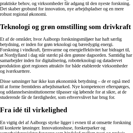
praktiske behov, og virksomheder får adgang til den nyeste forskning.
Det skaber grobund for innovation, nye arbejdspladser og en mere
robust regional økonomi.
Teknologi og grøn omstilling som drivkraft
Et af de områder, hvor Aalborgs forskningsmiljøer har haft særlig
betydning, er inden for grøn teknologi og bæredygtig energi.
Forskning i vindkraft, fjernvarme og energieffektivitet har bidraget til,
at Nordjylland i dag står stærkt på den grønne dagsorden. Samtidig har
samarbejder inden for digitalisering, robotteknologi og datadrevet
produktion gjort regionen attraktiv for både etablerede virksomheder
og iværksættere.
Disse satsninger har ikke kun økonomisk betydning – de er også med
til at forme fremtidens arbejdsmarked. Nye kompetencer efterspørges,
og uddannelsesinstitutionerne tilpasser sig løbende for at sikre, at de
studerende får de færdigheder, som erhvervslivet har brug for.
Fra idé til virkelighed
En vigtig del af Aalborgs styrke ligger i evnen til at omsætte forskning
til konkrete løsninger. Innovationshuse, forskerparker og