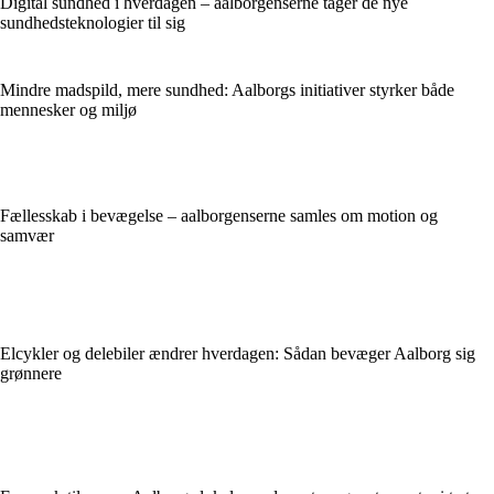
Digital sundhed i hverdagen – aalborgenserne tager de nye
sundhedsteknologier til sig
Mindre madspild, mere sundhed: Aalborgs initiativer styrker både
mennesker og miljø
Fællesskab i bevægelse – aalborgenserne samles om motion og
samvær
Elcykler og delebiler ændrer hverdagen: Sådan bevæger Aalborg sig
grønnere