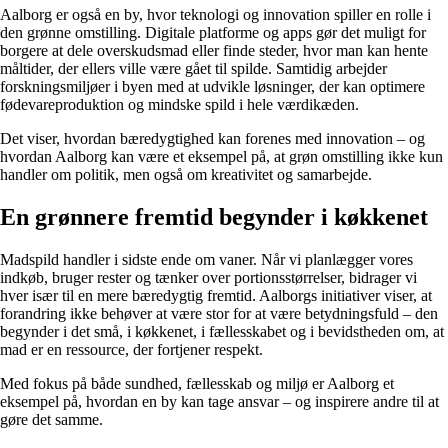
Aalborg er også en by, hvor teknologi og innovation spiller en rolle i
den grønne omstilling. Digitale platforme og apps gør det muligt for
borgere at dele overskudsmad eller finde steder, hvor man kan hente
måltider, der ellers ville være gået til spilde. Samtidig arbejder
forskningsmiljøer i byen med at udvikle løsninger, der kan optimere
fødevareproduktion og mindske spild i hele værdikæden.
Det viser, hvordan bæredygtighed kan forenes med innovation – og
hvordan Aalborg kan være et eksempel på, at grøn omstilling ikke kun
handler om politik, men også om kreativitet og samarbejde.
En grønnere fremtid begynder i køkkenet
Madspild handler i sidste ende om vaner. Når vi planlægger vores
indkøb, bruger rester og tænker over portionsstørrelser, bidrager vi
hver især til en mere bæredygtig fremtid. Aalborgs initiativer viser, at
forandring ikke behøver at være stor for at være betydningsfuld – den
begynder i det små, i køkkenet, i fællesskabet og i bevidstheden om, at
mad er en ressource, der fortjener respekt.
Med fokus på både sundhed, fællesskab og miljø er Aalborg et
eksempel på, hvordan en by kan tage ansvar – og inspirere andre til at
gøre det samme.