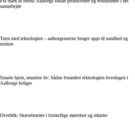
Fra mark til menu: Aalborgs lokale producenter og restauranter i tæt
samarbejde
Træn med teknologien – aalborgenserne bruger apps til sundhed og
motion
Smarte hjem, smartere liv: Sådan forandrer teknologien hverdagen i
Aalborgs boliger
Overblik: Skærebrætter i forskellige størrelser og stilarter