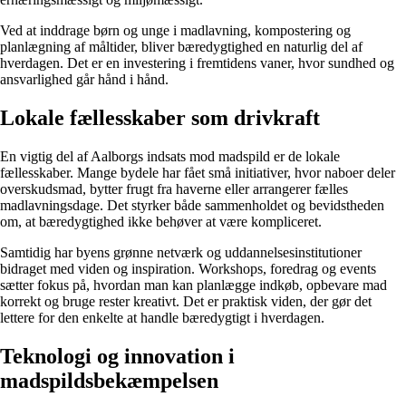
Ved at inddrage børn og unge i madlavning, kompostering og
planlægning af måltider, bliver bæredygtighed en naturlig del af
hverdagen. Det er en investering i fremtidens vaner, hvor sundhed og
ansvarlighed går hånd i hånd.
Lokale fællesskaber som drivkraft
En vigtig del af Aalborgs indsats mod madspild er de lokale
fællesskaber. Mange bydele har fået små initiativer, hvor naboer deler
overskudsmad, bytter frugt fra haverne eller arrangerer fælles
madlavningsdage. Det styrker både sammenholdet og bevidstheden
om, at bæredygtighed ikke behøver at være kompliceret.
Samtidig har byens grønne netværk og uddannelsesinstitutioner
bidraget med viden og inspiration. Workshops, foredrag og events
sætter fokus på, hvordan man kan planlægge indkøb, opbevare mad
korrekt og bruge rester kreativt. Det er praktisk viden, der gør det
lettere for den enkelte at handle bæredygtigt i hverdagen.
Teknologi og innovation i
madspildsbekæmpelsen