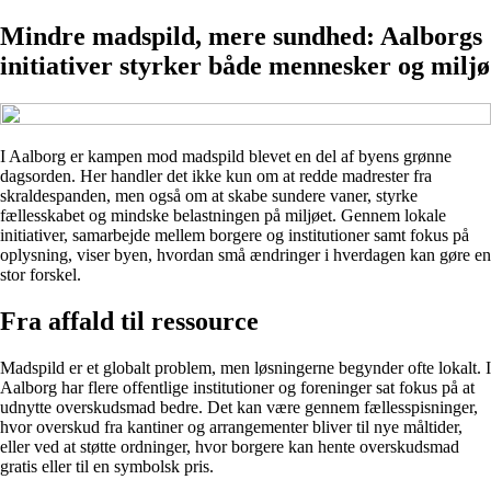
Mindre madspild, mere sundhed: Aalborgs
initiativer styrker både mennesker og miljø
I Aalborg er kampen mod madspild blevet en del af byens grønne
dagsorden. Her handler det ikke kun om at redde madrester fra
skraldespanden, men også om at skabe sundere vaner, styrke
fællesskabet og mindske belastningen på miljøet. Gennem lokale
initiativer, samarbejde mellem borgere og institutioner samt fokus på
oplysning, viser byen, hvordan små ændringer i hverdagen kan gøre en
stor forskel.
Fra affald til ressource
Madspild er et globalt problem, men løsningerne begynder ofte lokalt. I
Aalborg har flere offentlige institutioner og foreninger sat fokus på at
udnytte overskudsmad bedre. Det kan være gennem fællesspisninger,
hvor overskud fra kantiner og arrangementer bliver til nye måltider,
eller ved at støtte ordninger, hvor borgere kan hente overskudsmad
gratis eller til en symbolsk pris.