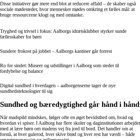
Disse initiativer gør mere end blot at reducere affald – de skaber også
sociale mødesteder, hvor mennesker mødes omkring et fælles mål: at
bruge ressourcerne klogt og med omtanke.
Tryghed og trivsel i fokus: Aalborgs idrætsklubber styrker sunde
fællesskaber for børn
Sundere frokost på jobbet – Aalborgs kantiner går forrest
Ro for sindet: Museer og udstillinger i Aalborg som steder til
fordybelse og balance
Digital sundhed i hverdagen – aalborgenserne tager de nye
sundhedsteknologier til sig
Sundhed og bæredygtighed går hånd i hånd
Når madspild mindskes, følger ofte en øget bevidsthed om, hvad og
hvordan vi spiser. I Aalborg har flere skoler og daginstitutioner arbejdet
med at lære børn om madens vej fra jord til bord. Det handler om at
forstå, at hver gulerod, hver skive brød og hver rest har værdi – både
ernæringsmæssigt og miljømæssigt.