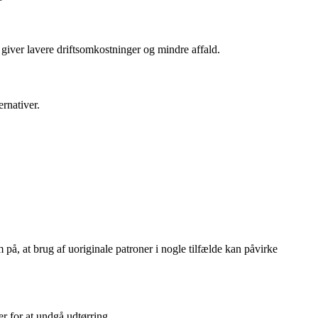
giver lavere driftsomkostninger og mindre affald.
ernativer.
å, at brug af uoriginale patroner i nogle tilfælde kan påvirke
 for at undgå udtørring.