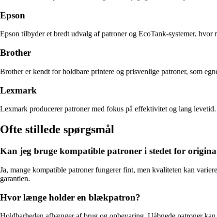
Epson
Epson tilbyder et bredt udvalg af patroner og EcoTank-systemer, hvor m
Brother
Brother er kendt for holdbare printere og prisvenlige patroner, som egne
Lexmark
Lexmark producerer patroner med fokus på effektivitet og lang levetid. 
Ofte stillede spørgsmål
Kan jeg bruge kompatible patroner i stedet for origina
Ja, mange kompatible patroner fungerer fint, men kvaliteten kan varier
garantien.
Hvor længe holder en blækpatron?
Holdbarheden afhænger af brug og opbevaring. Uåbnede patroner kan ty