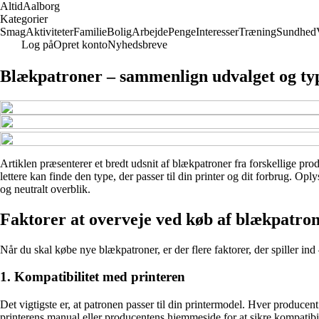
Altid
Aalborg
Kategorier
Smag
Aktiviteter
Familie
Bolig
Arbejde
Penge
Interesser
Træning
Sundhed
Log på
Opret konto
Nyhedsbreve
Blækpatroner – sammenlign udvalget og ty
Artiklen præsenterer et bredt udsnit af blækpatroner fra forskellige pro
lettere kan finde den type, der passer til din printer og dit forbrug. Op
og neutralt overblik.
Faktorer at overveje ved køb af blækpatro
Når du skal købe nye blækpatroner, er der flere faktorer, der spiller i
1. Kompatibilitet med printeren
Det vigtigste er, at patronen passer til din printermodel. Hver producen
printerens manual eller producentens hjemmeside for at sikre kompatibil