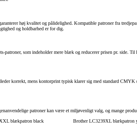
ranterer høj kvalitet og pålidelighed. Kompatible patroner fra tredjepar
jagtighed og holdbarhed er for dig.
ets-patroner, som indeholder mere blæk og reducerer prisen pr. side. Til
illeder korrekt, mens kontorprint typisk klarer sig med standard CMYK (
genanvendelige patroner kan være et miljøvenligt valg, og mange produce
XXL blækpatron black
Brother LC3239XL blækpatron 