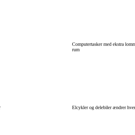
Computertasker med ekstra lomme
rum
r
Elcykler og delebiler ændrer hv