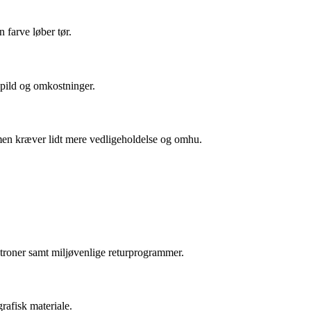
 farve løber tør.
spild og omkostninger.
men kræver lidt mere vedligeholdelse og omhu.
patroner samt miljøvenlige returprogrammer.
rafisk materiale.