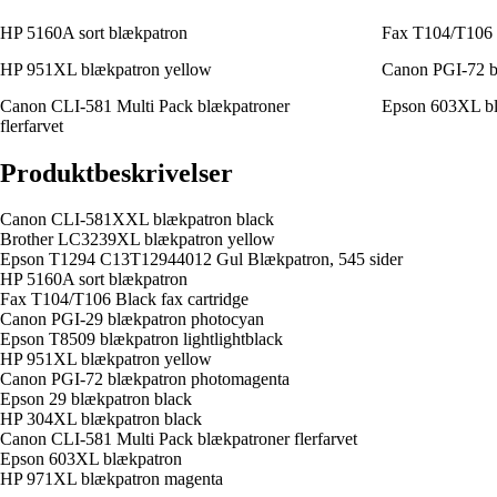
HP 5160A sort blækpatron
Fax T104/T106 B
HP 951XL blækpatron yellow
Canon PGI-72 b
Canon CLI-581 Multi Pack blækpatroner
Epson 603XL bl
flerfarvet
Produktbeskrivelser
Canon CLI-581XXL blækpatron black
Brother LC3239XL blækpatron yellow
Epson T1294 C13T12944012 Gul Blækpatron, 545 sider
HP 5160A sort blækpatron
Fax T104/T106 Black fax cartridge
Canon PGI-29 blækpatron photocyan
Epson T8509 blækpatron lightlightblack
HP 951XL blækpatron yellow
Canon PGI-72 blækpatron photomagenta
Epson 29 blækpatron black
HP 304XL blækpatron black
Canon CLI-581 Multi Pack blækpatroner flerfarvet
Epson 603XL blækpatron
HP 971XL blækpatron magenta