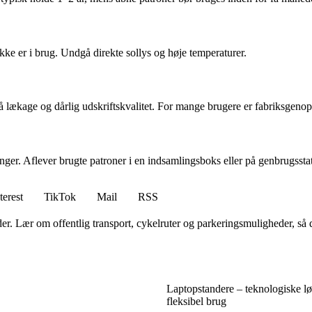
ikke er i brug. Undgå direkte sollys og høje temperaturer.
lækage og dårlig udskriftskvalitet. For mange brugere er fabriksgenopfy
nger. Aflever brugte patroner i en indsamlingsboks eller på genbrugsstati
terest
TikTok
Mail
RSS
r. Lær om offentlig transport, cykelruter og parkeringsmuligheder, så
Laptopstandere – teknologiske løs
fleksibel brug