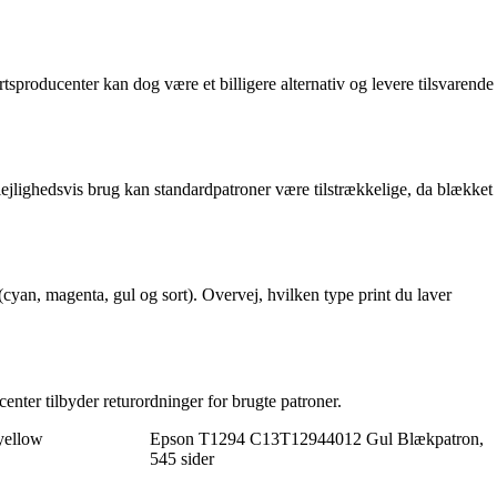
tsproducenter kan dog være et billigere alternativ og levere tilsvarende
 lejlighedsvis brug kan standardpatroner være tilstrækkelige, da blækket
cyan, magenta, gul og sort). Overvej, hvilken type print du laver
nter tilbyder returordninger for brugte patroner.
yellow
Epson T1294 C13T12944012 Gul Blækpatron,
545 sider