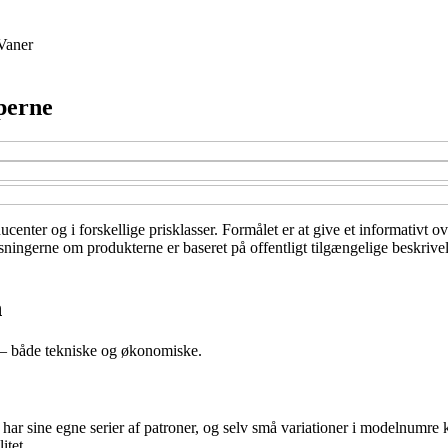
Vaner
perne
ducenter og i forskellige prisklasser. Formålet er at give et informativt
lysningerne om produkterne er baseret på offentligt tilgængelige beskrive
n
nd – både tekniske og økonomiske.
t har sine egne serier af patroner, og selv små variationer i modelnumre
itet.