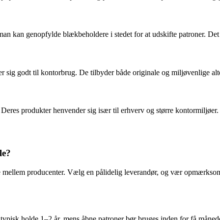
an kan genopfylde blækbeholdere i stedet for at udskifte patroner. Det 
r sig godt til kontorbrug. De tilbyder både originale og miljøvenlige alt
Deres produkter henvender sig især til erhverv og større kontormiljøer.
le?
e mellem producenter. Vælg en pålidelig leverandør, og vær opmærksom p
pisk holde 1–2 år, mens åbne patroner bør bruges inden for få måneder