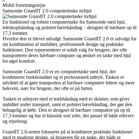
Mobil forretningsrejse
Samsonite GuardIT 2.0 computertaske m/hjul
En funktionel og robust computertaske fra Samsonite med hjul,
teleskophåndtag og polstret bærehåndtag – designet til bærbare op til
17,3 tommer.
Hvorfor den er blevet udvalgt: Samsonite GuardIT 2.0 er udvalgt for
sin kombination af mobilitet, professionelt design og praktiske
funktioner. Den repræsenterer et solidt valg for brugere, der ofte
transporterer deres bærbare computer og ønsker en taske med hjul
for øget komfort.
Samsonite GuardIT 2.0 er en computertaske med hjul, der
kombinerer funktionalitet og et professionelt udtryk. Tasken er
udviklet til at gøre transporten af bærbare computere lettere og mere
bekvem, især for brugere, der ofte er på farten.
Tasken er udstyret med et trækhåndtag med to skinner, som giver
stabilitet under transport, samt et polstret bærehåndtag, der gør den
behagelig at løfte. Den er designet til bærbare computere på op til
17,3 tommer og har et klassisk sort ydre, der passer til både erhverv
og rejsebrug.
GuardIT 2.0-serien fokuserer på at kombinere praktiske funktioner
med et moderne design, så brugeren får en taske, der både er