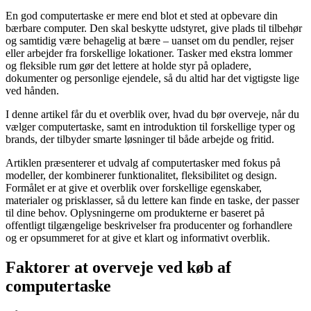
En god computertaske er mere end blot et sted at opbevare din
bærbare computer. Den skal beskytte udstyret, give plads til tilbehør
og samtidig være behagelig at bære – uanset om du pendler, rejser
eller arbejder fra forskellige lokationer. Tasker med ekstra lommer
og fleksible rum gør det lettere at holde styr på opladere,
dokumenter og personlige ejendele, så du altid har det vigtigste lige
ved hånden.
I denne artikel får du et overblik over, hvad du bør overveje, når du
vælger computertaske, samt en introduktion til forskellige typer og
brands, der tilbyder smarte løsninger til både arbejde og fritid.
Artiklen præsenterer et udvalg af computertasker med fokus på
modeller, der kombinerer funktionalitet, fleksibilitet og design.
Formålet er at give et overblik over forskellige egenskaber,
materialer og prisklasser, så du lettere kan finde en taske, der passer
til dine behov. Oplysningerne om produkterne er baseret på
offentligt tilgængelige beskrivelser fra producenter og forhandlere
og er opsummeret for at give et klart og informativt overblik.
Faktorer at overveje ved køb af
computertaske