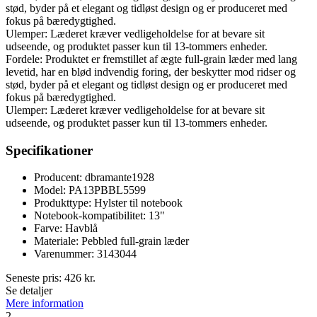
stød, byder på et elegant og tidløst design og er produceret med
fokus på bæredygtighed.
Ulemper: Læderet kræver vedligeholdelse for at bevare sit
udseende, og produktet passer kun til 13-tommers enheder.
Fordele: Produktet er fremstillet af ægte full-grain læder med lang
levetid, har en blød indvendig foring, der beskytter mod ridser og
stød, byder på et elegant og tidløst design og er produceret med
fokus på bæredygtighed.
Ulemper: Læderet kræver vedligeholdelse for at bevare sit
udseende, og produktet passer kun til 13-tommers enheder.
Specifikationer
Producent: dbramante1928
Model: PA13PBBL5599
Produkttype: Hylster til notebook
Notebook-kompatibilitet: 13"
Farve: Havblå
Materiale: Pebbled full-grain læder
Varenummer: 3143044
Seneste pris:
426
kr.
Se detaljer
Mere information
2