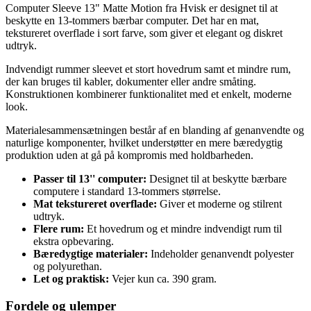
Computer Sleeve 13" Matte Motion fra Hvisk er designet til at
beskytte en 13-tommers bærbar computer. Det har en mat,
tekstureret overflade i sort farve, som giver et elegant og diskret
udtryk.
Indvendigt rummer sleevet et stort hovedrum samt et mindre rum,
der kan bruges til kabler, dokumenter eller andre småting.
Konstruktionen kombinerer funktionalitet med et enkelt, moderne
look.
Materialesammensætningen består af en blanding af genanvendte og
naturlige komponenter, hvilket understøtter en mere bæredygtig
produktion uden at gå på kompromis med holdbarheden.
Passer til 13'' computer:
Designet til at beskytte bærbare
computere i standard 13-tommers størrelse.
Mat tekstureret overflade:
Giver et moderne og stilrent
udtryk.
Flere rum:
Et hovedrum og et mindre indvendigt rum til
ekstra opbevaring.
Bæredygtige materialer:
Indeholder genanvendt polyester
og polyurethan.
Let og praktisk:
Vejer kun ca. 390 gram.
Fordele og ulemper