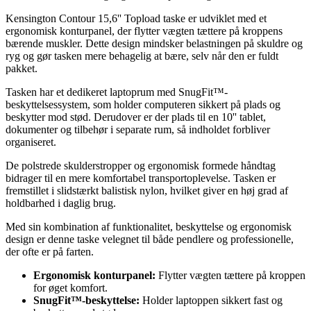
Kensington Contour 15,6'' Topload taske er udviklet med et
ergonomisk konturpanel, der flytter vægten tættere på kroppens
bærende muskler. Dette design mindsker belastningen på skuldre og
ryg og gør tasken mere behagelig at bære, selv når den er fuldt
pakket.
Tasken har et dedikeret laptoprum med SnugFit™-
beskyttelsessystem, som holder computeren sikkert på plads og
beskytter mod stød. Derudover er der plads til en 10'' tablet,
dokumenter og tilbehør i separate rum, så indholdet forbliver
organiseret.
De polstrede skulderstropper og ergonomisk formede håndtag
bidrager til en mere komfortabel transportoplevelse. Tasken er
fremstillet i slidstærkt balistisk nylon, hvilket giver en høj grad af
holdbarhed i daglig brug.
Med sin kombination af funktionalitet, beskyttelse og ergonomisk
design er denne taske velegnet til både pendlere og professionelle,
der ofte er på farten.
Ergonomisk konturpanel:
Flytter vægten tættere på kroppen
for øget komfort.
SnugFit™-beskyttelse:
Holder laptoppen sikkert fast og