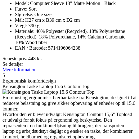
Model: Computer Sleeve 13" Matte Motion - Black
Farve: Sort
Størrelse: One size
Mål: H27 cm x B39 cm x D2 cm
Vægt: 390 g
Materiale: 40% Polyester (Recycled), 18% Polyurethane
(Recycled), 18% Polyurethane, 14% Calcium Carbonate,
10% Wood fiber
EAN / Barcode: 5714196064238
Seneste pris:
448
kr.
Se detaljer
Mere information
5
Ergonomisk komfortdesign
Kensington Taske Laptop 15.6 Contour Top
En robust og ergonomisk bærbar taske fra Kensington, designet til at
reducere belastning og give sikker opbevaring af enheder op til 15,6
tommer.
Hvorfor den er blevet udvalgt: Kensington Contour 15,6'' Topload
er udvalgt for sit fokus på ergonomi og beskyttelse. Den
repræsenterer en funktionel løsning til brugere, der transporterer
laptop og arbejdsudstyr dagligt og ønsker en taske, der kombinerer
komfort, holdbarhed og organiseret opbevaring.