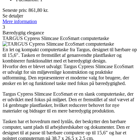
Seneste pris:
861,80
kr.
Se detaljer
Mere information
3
Bæredygtig elegance
TARGUS Cypress Slimcase EcoSmart computertaske
En let og kompakt computertaske fra Targus, designet til bærbare op
til 15,6". Tasken er fremstillet af genanvendte plastflasker og
kombinerer funktionalitet med et bæredygtigt design.
Hvorfor den er blevet udvalgt: Targus Cypress Slimcase EcoSmart
er udvalgt for sin miljøvenlige konstruktion og praktiske
udformning. Den repræsenterer et moderne valg for brugere, der
ønsker en let og funktionel taske med fokus på bæredygtighed.
Targus Cypress Slimcase EcoSmart er en slank computertaske, der
er udviklet med fokus på miljøet. Den er fremstillet af stof vævet af
14 genbrugte plastflasker, hvilket reducerer behovet for nye
materialer og bidrager til en mere bæredygtig produktion.
Tasken har et hovedrum med lynlås, der beskytter den bærbare
computer, samt plads til arbejdsredskaber og dokumenter. Den er
designet til at passe til bærbare computere op til 15,6" og har et
polstret computerrum på 38,7 x 26,5 x 2,5 cm.