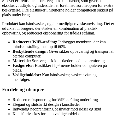
Sleevet er fremstillet i sort, vegansk kunstlæder, som giver et
eksklusivt udtryk, og indersiden er foret med sort neopren for ekstra
beskyttelse. Fire elastikker i hjørnerne holder computeren sikkert på
plads under brug.
Produktet kan håndvaskes, og der medfølger vaskeanvisning. Det er
udviklet til brugere, der ønsker en kombination af praktisk
opbevaring og reduceret eksponering for trådløs stråling.
Reducerer WiFi-stråling:
Indbygget membran, der kan
mindske stråling med op til 60%.
Beskyttende design:
Giver sikker opbevaring og transport af
bærbar computer.
Materiale:
Sort vegansk kunstlæder med neoprenforing.
Fastgørelse:
Elastikker i hjørnerne holder computeren på
plads.
Vedligeholdelse:
Kan håndvaskes; vaskeanvisning
medfølger.
Fordele og ulemper
Reducerer eksponering for WiFi-stråling under brug
Elegant og slidstærkt design i kunstlæder
Indvendig neoprenforing beskytter mod ridser og stød
Kan håndvaskes for nem vedligeholdelse