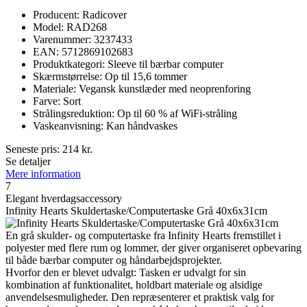
Producent: Radicover
Model: RAD268
Varenummer: 3237433
EAN: 5712869102683
Produktkategori: Sleeve til bærbar computer
Skærmstørrelse: Op til 15,6 tommer
Materiale: Vegansk kunstlæder med neoprenforing
Farve: Sort
Strålingsreduktion: Op til 60 % af WiFi-stråling
Vaskeanvisning: Kan håndvaskes
Seneste pris:
214
kr.
Se detaljer
Mere information
7
Elegant hverdagsaccessory
Infinity Hearts Skuldertaske/Computertaske Grå 40x6x31cm
En grå skulder- og computertaske fra Infinity Hearts fremstillet i
polyester med flere rum og lommer, der giver organiseret opbevaring
til både bærbar computer og håndarbejdsprojekter.
Hvorfor den er blevet udvalgt: Tasken er udvalgt for sin
kombination af funktionalitet, holdbart materiale og alsidige
anvendelsesmuligheder. Den repræsenterer et praktisk valg for