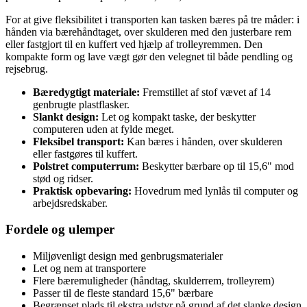
For at give fleksibilitet i transporten kan tasken bæres på tre måder: i
hånden via bærehåndtaget, over skulderen med den justerbare rem
eller fastgjort til en kuffert ved hjælp af trolleyremmen. Den
kompakte form og lave vægt gør den velegnet til både pendling og
rejsebrug.
Bæredygtigt materiale:
Fremstillet af stof vævet af 14
genbrugte plastflasker.
Slankt design:
Let og kompakt taske, der beskytter
computeren uden at fylde meget.
Fleksibel transport:
Kan bæres i hånden, over skulderen
eller fastgøres til kuffert.
Polstret computerrum:
Beskytter bærbare op til 15,6" mod
stød og ridser.
Praktisk opbevaring:
Hovedrum med lynlås til computer og
arbejdsredskaber.
Fordele og ulemper
Miljøvenligt design med genbrugsmaterialer
Let og nem at transportere
Flere bæremuligheder (håndtag, skulderrem, trolleyrem)
Passer til de fleste standard 15,6" bærbare
Begrænset plads til ekstra udstyr på grund af det slanke design