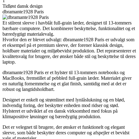
1
Tidløst dansk design
dbramante1928 Paris
Et stilrent sleeve i havblåt full-grain læder, designet til 13-tommers
bærbare computere. Det kombinerer beskyttelse, funktionalitet og et
bæredygtigt materialevalg.
Hvorfor den er blevet udvalgt: dbramante1928 Paris er udvalgt som
et eksempel på et premium sleeve, der forener klassisk design,
holdbare materialer og miljøbevidst produktion. Det repræsenterer et
kvalitetsvalg for brugere, der ønsker både stil og beskyttelse til deres
laptop.
dbramante1928 Paris er et hylster til 13-tommers notebooks og
MacBooks, fremstillet af pebbled full-grain læder. Materialet giver
en naturlig fornemmelse og et glat finish, samtidig med at det er
robust og langtidsholdbart.
Designet er enkelt og strømlinet med lynlåslukning og en blød,
indvendig foring, der beskytter enheden mod ridser og stød.
Hylsteret er udviklet af en dansk virksomhed med fokus på
klimapositive løsninger og bæredygtig produktion.
Det er velegnet til brugere, der ønsker et funktionelt og elegant
sleeve, som både beskytter deres computer og afspejler et bevidst
valg af materialer.