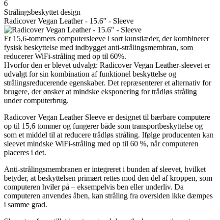
6
Strålingsbeskyttet design
Radicover Vegan Leather - 15.6" - Sleeve
Et 15,6-tommers computersleeve i sort kunstlæder, der kombinerer
fysisk beskyttelse med indbygget anti-strålingsmembran, som
reducerer WiFi-stråling med op til 60%.
Hvorfor den er blevet udvalgt: Radicover Vegan Leather-sleevet er
udvalgt for sin kombination af funktionel beskyttelse og
strålingsreducerende egenskaber. Det repræsenterer et alternativ for
brugere, der ønsker at mindske eksponering for trådløs stråling
under computerbrug.
Radicover Vegan Leather Sleeve er designet til bærbare computere
op til 15,6 tommer og fungerer både som transportbeskyttelse og
som et middel til at reducere trådløs stråling. Ifølge producenten kan
sleevet mindske WiFi-stråling med op til 60 %, når computeren
placeres i det.
Anti-strålingsmembranen er integreret i bunden af sleevet, hvilket
betyder, at beskyttelsen primært rettes mod den del af kroppen, som
computeren hviler på – eksempelvis ben eller underliv. Da
computeren anvendes åben, kan stråling fra oversiden ikke dæmpes
i samme grad.