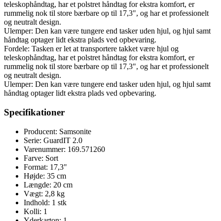
teleskophåndtag, har et polstret håndtag for ekstra komfort, er
rummelig nok til store bærbare op til 17,3", og har et professionelt
og neutralt design.
Ulemper: Den kan være tungere end tasker uden hjul, og hjul samt
håndtag optager lidt ekstra plads ved opbevaring.
Fordele: Tasken er let at transportere takket være hjul og
teleskophåndtag, har et polstret håndtag for ekstra komfort, er
rummelig nok til store bærbare op til 17,3", og har et professionelt
og neutralt design.
Ulemper: Den kan være tungere end tasker uden hjul, og hjul samt
håndtag optager lidt ekstra plads ved opbevaring.
Specifikationer
Producent: Samsonite
Serie: GuardIT 2.0
Varenummer: 169.571260
Farve: Sort
Format: 17,3"
Højde: 35 cm
Længde: 20 cm
Vægt: 2,8 kg
Indhold: 1 stk
Kolli: 1
Yderkarton: 1