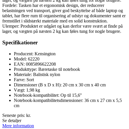
lager, og vægten på næsten 2 kg kan føles tung for nogle brugere.
Fordele: Tasken har et ergonomisk design, der reducerer
belastningen ved transport, giver god beskyttelse af både laptop og
tablet, har flere rum til organisering af udstyr og dokumenter samt er
fremstillet i slidstærkt materiale med en solid konstruktion.
Ulemper: Produktet er udgået og kan derfor være svært at finde på
lager, og vægten på næsten 2 kg kan føles tung for nogle brugere.
Specifikationer
Producent: Kensington
Model: 62220
EAN: 0085896622208
Produkttype: Bæretaske til notebook
Materiale: Balistisk nylon
Farve: Sort
Dimensioner (B x D x H): 20 cm x 30 cm x 40 cm
Vægt: 1,98 kg
Notebook-kompatibilitet: Op til 15,6''
Notebook-kompatibilitetsdimensioner: 36 cm x 27 cm x 5,5
cm
Seneste pris:
kr.
Se detaljer
Mere information