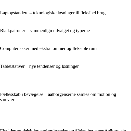
Laptopstandere – teknologiske løsninger til fleksibel brug
Blækpatroner – sammenlign udvalget og typerne
Computertasker med ekstra lommer og fleksible rum
Tabletstativer – nye tendenser og løsninger
Fællesskab i bevægelse – aalborgenserne samles om motion og
samvær
Elcykler og delebiler ændrer hverdagen: Sådan bevæger Aalborg sig