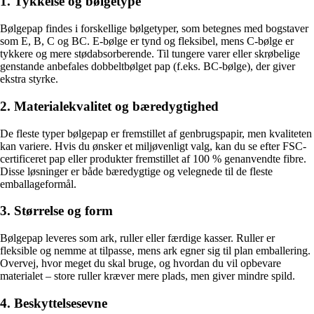
1. Tykkelse og bølgetype
Bølgepap findes i forskellige bølgetyper, som betegnes med bogstaver
som E, B, C og BC. E-bølge er tynd og fleksibel, mens C-bølge er
tykkere og mere stødabsorberende. Til tungere varer eller skrøbelige
genstande anbefales dobbeltbølget pap (f.eks. BC-bølge), der giver
ekstra styrke.
2. Materialekvalitet og bæredygtighed
De fleste typer bølgepap er fremstillet af genbrugspapir, men kvaliteten
kan variere. Hvis du ønsker et miljøvenligt valg, kan du se efter FSC-
certificeret pap eller produkter fremstillet af 100 % genanvendte fibre.
Disse løsninger er både bæredygtige og velegnede til de fleste
emballageformål.
3. Størrelse og form
Bølgepap leveres som ark, ruller eller færdige kasser. Ruller er
fleksible og nemme at tilpasse, mens ark egner sig til plan emballering.
Overvej, hvor meget du skal bruge, og hvordan du vil opbevare
materialet – store ruller kræver mere plads, men giver mindre spild.
4. Beskyttelsesevne