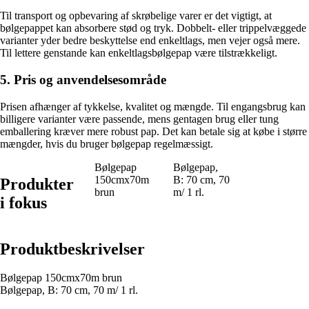
Til transport og opbevaring af skrøbelige varer er det vigtigt, at
bølgepappet kan absorbere stød og tryk. Dobbelt- eller trippelvæggede
varianter yder bedre beskyttelse end enkeltlags, men vejer også mere.
Til lettere genstande kan enkeltlagsbølgepap være tilstrækkeligt.
5. Pris og anvendelsesområde
Prisen afhænger af tykkelse, kvalitet og mængde. Til engangsbrug kan
billigere varianter være passende, mens gentagen brug eller tung
emballering kræver mere robust pap. Det kan betale sig at købe i større
mængder, hvis du bruger bølgepap regelmæssigt.
Bølgepap
Bølgepap,
150cmx70m
B: 70 cm, 70
Produkter
brun
m/ 1 rl.
i fokus
Produktbeskrivelser
Bølgepap 150cmx70m brun
Bølgepap, B: 70 cm, 70 m/ 1 rl.