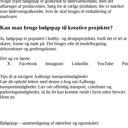
Nogle typer bølgepap er godkendt til fødevarekontakt, men det
afhænger af producenten. Sørg for at vælge produkter, der er mærket
som fødevaregodkendte, hvis de skal bruges til emballering af
madvarer.
Kan man bruge bølgepap til kreative projekter?
Ja, bølgepap er populært i hobby- og designprojekter, fordi det er let at
skære, forme og male på. Det bruges ofte til modelbygning,
dekorationer og genbrugskunst.
Del og vis hjerte
X
Facebook
Instagram
LinkedIn
YouTube
Pin
Tips til at navigere Aalborgs transportmuligheder
Gør dit ophold lettere med denne e-bog om Aalborgs
transportmuligheder. Lær om offentlig transport, cykelruter og
parkeringsmuligheder, så du let kan komme rundt i byen uden besvær.
Hent nu
Bølgepap – sammenligning af størrelser og egenskaber